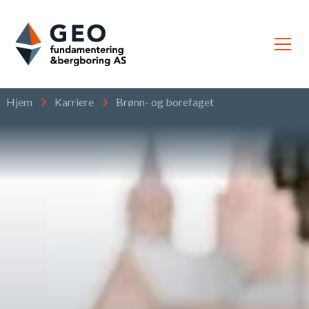
Hjem
Karriere
Brønn- og borefaget