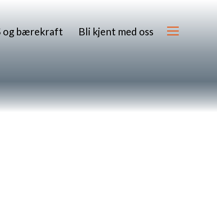
og bærekraft
Bli kjent med oss