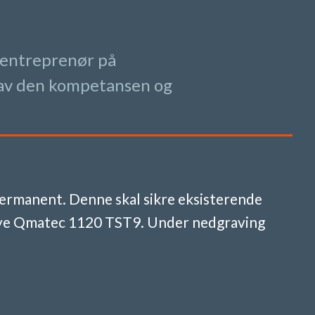
edentreprenør på
n av den kompetansen og
permanent. Denne skal sikre eksisterende
 nye Qmatec 1120 TST9. Under nedgraving