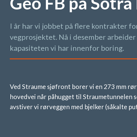
Geo FB på Sotra
I år har vi jobbet på flere kontrakter 
vegprosjektet. Nå i desember arbeider 
kapasiteten vi har innenfor boring.
Ved Straume sjøfront borer vi en 273 mm rørv
hovedvei når påhugget til Straumetunnelen 
avstiver vi rørveggen med bjelker (såkalte put