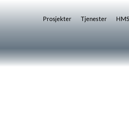
Prosjekter
Tjenester
HMS 