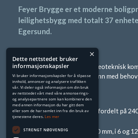
Feyer Brygge er et moderne boligpr
leilighetsbygg med totalt 37 enhete
Egersund.
×
Dette nettstedet bruker
informasjonskapsler
Prosjektet stilte høye krav til geoteknisk k
etablert på utfordrende sjøgrunn med behov 
Vi bruker informasjonskapsler for å tilpasse
innhold, annonser og analysere trafikken
vår. Vi deler også informasjon om din bruk
av nettstedet vårt med våre annonserings-
Omfang og leveranse:
og analysepartnere som kan kombinere den
med annen informasjon du har gitt dem
Totalt ca. 5500 meter peler fordelt på 24
eller som de har samlet inn fra din bruk av
tjenestene deres.
Les mer
Ø220–Ø508 mm.
STRENGT NØDVENDIG
Boring av rørspunt Ø406x10 mm, i 6 og 12 