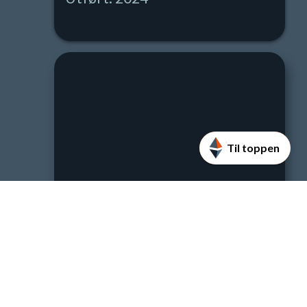
Til toppen
Kontaktperson
Nils Veslegard
Driftsjef Norge