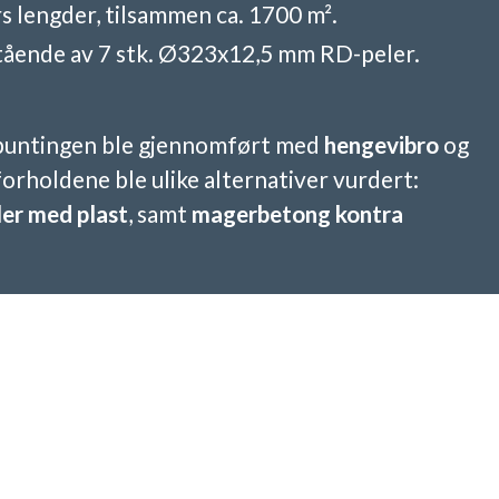
s lengder, tilsammen ca. 1700 m².
tående av 7 stk. Ø323x12,5 mm RD-peler.
spuntingen ble gjennomført med
hengevibro
og
nforholdene ble ulike alternativer vurdert:
ler med plast
, samt
magerbetong kontra
omplekse pele- og spuntprosjekter kan løses
sningsdyktige metoder og tett samarbeid