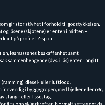
om gir stor stivhet i forhold til godstykkelsen.
) og låsene (skjøtene) er enten i midten –
erkant på profilet Z-spunt.
len, løsmassenes beskaffenhet samt
sak sammenhengende (dvs. i lås) enten i angitt
ramming), diesel- eller luftlodd.
 innvendig i byggegropen, med bjelker eller rør,
 av
stang
– eller
lissestag
.
for å ta opp skjærkrefter. Normalt settes det da