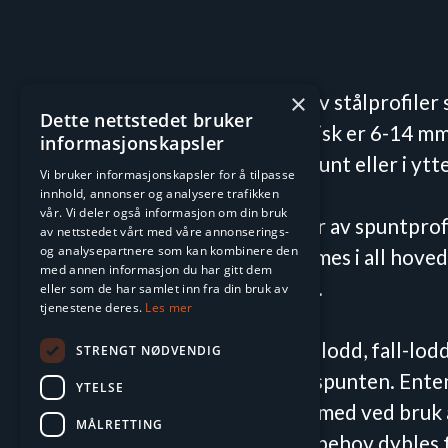
×
Spunten (spuntnålene) består av stålprofiler s
Dette nettstedet bruker
Profilene er relativt tynne (typisk er 6-14 mm
informasjonskapsler
nøytralaksen – på profilet U-spunt eller i ytt
Vi bruker informasjonskapsler for å tilpasse
innhold, annonser og analysere trafikken
vår. Vi deler også informasjon om din bruk
Neddrivingsmotstand avhenger av spuntprofi
av nettstedet vårt med våre annonserings-
og analysepartnere som kan kombinere den
grunnvannsnivå. Profilene rammes i all hoved
med annen informasjon du har gitt dem
lengde i løsmasser eller til berg.
eller som de har samlet inn fra din bruk av
tjenestene deres.
Les mer
Rammeutstyret kan være vibrolodd, fall-lodd (
STRENGT NØDVENDIG
Ved dype utgravinger avstives spunten. Enten
YTELSE
eller med bakforankring, f.eks. med ved bruk
MÅLRETTING
Spunt som står på fjell kan ved behov dybles 